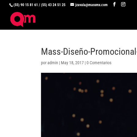
(55) 90 15 81 61 / (55) 43 24 51 25
jzavala@massmx.com
Mass-Diseño-Promocional
por
admin
|
May 18, 2017
|
0 Comentarios