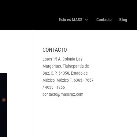
Esto es MASS
Contacto
Blog
CONTACTO
Lotos 15-A, Colonia Las
Margaritas, Tlalnepantla de
Baz, C.P. 54050, Estado de
México, México T. 6363 · 7667
/ 4633 · 1956
contacto@massmx.com